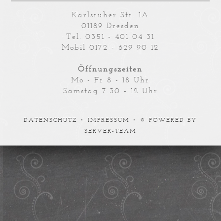
Karlsruher Str. 1A
01189 Dresden
Tel. 0351 - 401 04 31
Mobil 0172 - 629 90 12
Öffnungszeiten
Mo - Fr 8 - 18 Uhr
Samstag 7:30 - 12 Uhr
DATENSCHUTZ •
IMPRESSUM •
© POWERED BY
SERVER-TEAM