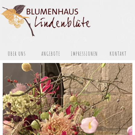
Das benötigte Formular wird geladen, bitte warten ...
ÜBER UNS
ANGEBOTE
IMPRESSIONEN
KONTAKT